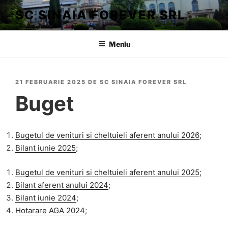
Sari
SC SINAIA FOREVER SRL
la
conținut
Meniu
PUBLICAT
21 FEBRUARIE 2025
DE
SC SINAIA FOREVER SRL
PE
Buget
Bugetul de venituri si cheltuieli aferent anului 2026
;
Bilant iunie 2025
;
Bugetul de venituri si cheltuieli aferent anului 2025
;
Bilant aferent anului 2024
;
Bilant iunie 2024
;
Hotarare AGA 2024
;